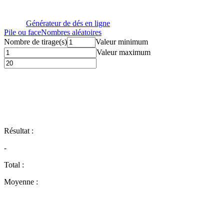
Générateur de dés en ligne
Pile ou face
Nombres aléatoires
Nombre de tirage(s)
Valeur minimum
Valeur maximum
Résultat
:
-
Total
:
Moyenne
: