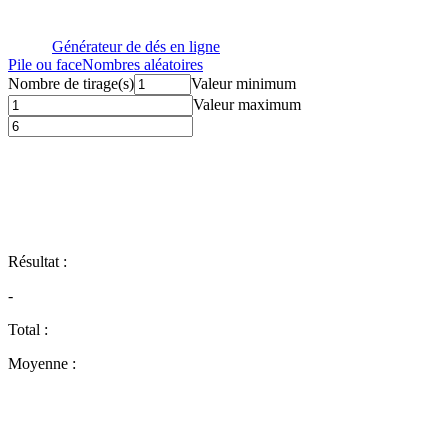
Générateur de dés en ligne
Pile ou face
Nombres aléatoires
Nombre de tirage(s)
Valeur minimum
Valeur maximum
Résultat
:
-
Total
:
Moyenne
: