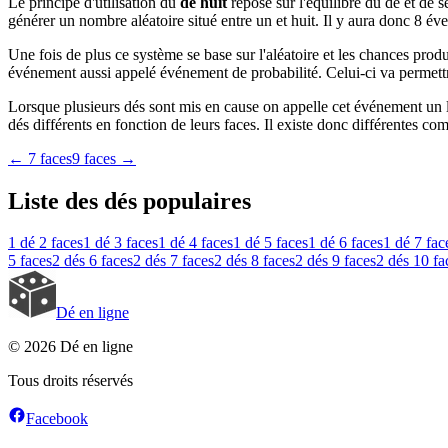
Le principe d'utilisation du
dé huit
repose sur l'équilibre du dé et de s
générer un nombre aléatoire situé entre un et huit. Il y aura donc 8 év
Une fois de plus ce système se base sur l'aléatoire et les chances produ
événement aussi appelé événement de probabilité. Celui-ci va permettre 
Lorsque plusieurs dés sont mis en cause on appelle cet événement un la
dés différents en fonction de leurs faces. Il existe donc différentes com
←
7 faces
9 faces
→
Liste des dés populaires
1 dé
2 faces
1 dé
3 faces
1 dé
4 faces
1 dé
5 faces
1 dé
6 faces
1 dé
7 fac
5 faces
2 dés
6 faces
2 dés
7 faces
2 dés
8 faces
2 dés
9 faces
2 dés
10 fa
Dé en ligne
© 2026 Dé en ligne
Tous droits réservés
Facebook