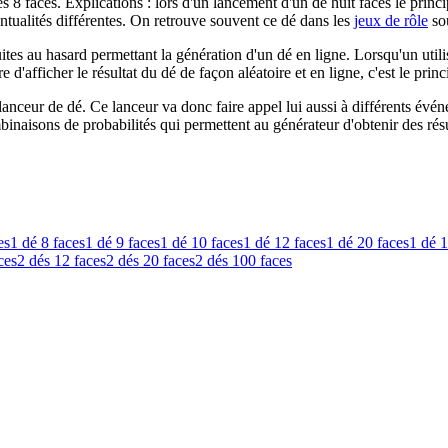
es 8 faces. Explications : lors d'un lancement d'un dé huit faces le princi
entualités différentes. On retrouve souvent ce dé dans les
jeux de rôle
sou
ites au hasard permettant la génération d'un dé en ligne. Lorsqu'un utili
d'afficher le résultat du dé de façon aléatoire et en ligne, c'est le pri
nceur de dé. Ce lanceur va donc faire appel lui aussi à différents événe
binaisons de probabilités qui permettent au générateur d'obtenir des résul
es
1 dé
8 faces
1 dé
9 faces
1 dé
10 faces
1 dé
12 faces
1 dé
20 faces
1 dé
1
ces
2 dés
12 faces
2 dés
20 faces
2 dés
100 faces