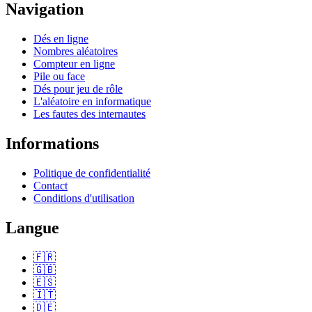
Navigation
Dés en ligne
Nombres aléatoires
Compteur en ligne
Pile ou face
Dés pour jeu de rôle
L'aléatoire en informatique
Les fautes des internautes
Informations
Politique de confidentialité
Contact
Conditions d'utilisation
Langue
🇫🇷
🇬🇧
🇪🇸
🇮🇹
🇩🇪