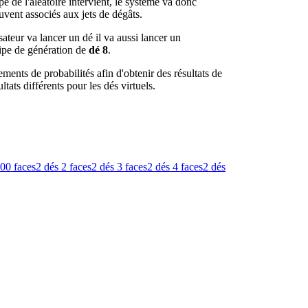
pe de l'aléatoire intervient, le système va donc
vent associés aux jets de dégâts.
sateur va lancer un dé il va aussi lancer un
ncipe de génération de
dé 8
.
ments de probabilités afin d'obtenir des résultats de
tats différents pour les dés virtuels.
00 faces
2 dés
2 faces
2 dés
3 faces
2 dés
4 faces
2 dés