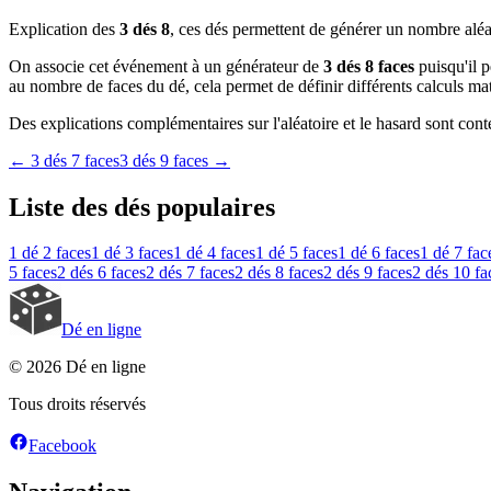
Explication des
3 dés 8
, ces dés permettent de générer un nombre aléat
On associe cet événement à un générateur de
3 dés 8 faces
puisqu'il p
au nombre de faces du dé, cela permet de définir différents calculs ma
Des explications complémentaires sur l'aléatoire et le hasard sont conte
←
3 dés 7 faces
3 dés 9 faces
→
Liste des dés populaires
1 dé
2 faces
1 dé
3 faces
1 dé
4 faces
1 dé
5 faces
1 dé
6 faces
1 dé
7 fac
5 faces
2 dés
6 faces
2 dés
7 faces
2 dés
8 faces
2 dés
9 faces
2 dés
10 fa
Dé en ligne
© 2026 Dé en ligne
Tous droits réservés
Facebook