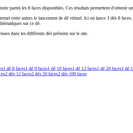
oire parmi les 8 faces disponibles. Ces résultats permettent d'obtenir u
ermet entre autres le lancement de dé virtuel. Ici on lance 3 dés 8 face
thématiques sur ce dé.
nues dans les différents dés présents sur le site.
es
1 dé
8 faces
1 dé
9 faces
1 dé
10 faces
1 dé
12 faces
1 dé
20 faces
1 dé
1
ces
2 dés
12 faces
2 dés
20 faces
2 dés
100 faces