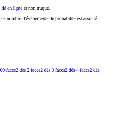
n
dé en ligne
et non truqué.
s. Le nombre d'événements de probabilité est associé
00 faces
2 dés
2 faces
2 dés
3 faces
2 dés
4 faces
2 dés