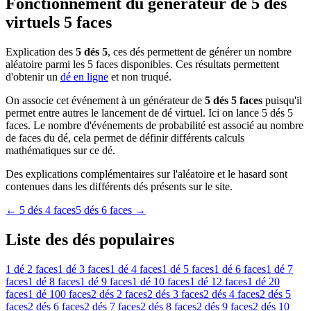
Fonctionnement du générateur de 5 dés
virtuels 5 faces
Explication des
5 dés 5
, ces dés permettent de générer un nombre
aléatoire parmi les 5 faces disponibles. Ces résultats permettent
d'obtenir un
dé en ligne
et non truqué.
On associe cet événement à un générateur de
5 dés 5 faces
puisqu'il
permet entre autres le lancement de dé virtuel. Ici on lance 5 dés 5
faces. Le nombre d'événements de probabilité est associé au nombre
de faces du dé, cela permet de définir différents calculs
mathématiques sur ce dé.
Des explications complémentaires sur l'aléatoire et le hasard sont
contenues dans les différents dés présents sur le site.
←
5 dés 4 faces
5 dés 6 faces
→
Liste des dés populaires
1 dé
2 faces
1 dé
3 faces
1 dé
4 faces
1 dé
5 faces
1 dé
6 faces
1 dé
7
faces
1 dé
8 faces
1 dé
9 faces
1 dé
10 faces
1 dé
12 faces
1 dé
20
faces
1 dé
100 faces
2 dés
2 faces
2 dés
3 faces
2 dés
4 faces
2 dés
5
faces
2 dés
6 faces
2 dés
7 faces
2 dés
8 faces
2 dés
9 faces
2 dés
10