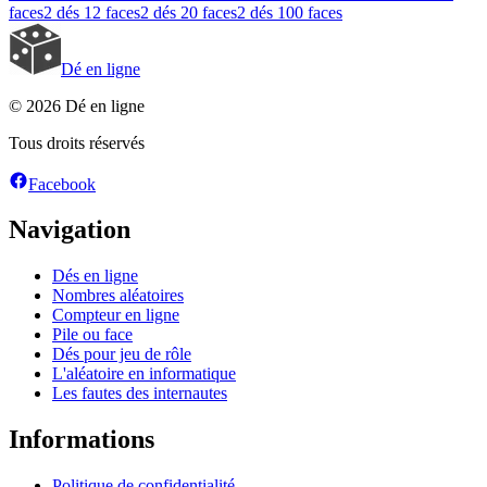
faces
2 dés
12 faces
2 dés
20 faces
2 dés
100 faces
Dé en ligne
© 2026 Dé en ligne
Tous droits réservés
Facebook
Navigation
Dés en ligne
Nombres aléatoires
Compteur en ligne
Pile ou face
Dés pour jeu de rôle
L'aléatoire en informatique
Les fautes des internautes
Informations
Politique de confidentialité