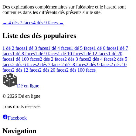
Des explications complémentaires sur l'aléatoire et le hasard sont
contenues dans les différents dés présents sur le site.
←
4 dés 7 faces
4 dés 9 faces
→
Liste des dés populaires
1 dé
2 faces
1 dé
3 faces
1 dé
4 faces
1 dé
5 faces
1 dé
6 faces
1 dé
7
faces
1 dé
8 faces
1 dé
9 faces
1 dé
10 faces
1 dé
12 faces
1 dé
20
faces
1 dé
100 faces
2 dés
2 faces
2 dés
3 faces
2 dés
4 faces
2 dés
5
faces
2 dés
6 faces
2 dés
7 faces
2 dés
8 faces
2 dés
9 faces
2 dés
10
faces
2 dés
12 faces
2 dés
20 faces
2 dés
100 faces
Dé en ligne
© 2026 Dé en ligne
Tous droits réservés
Facebook
Navigation