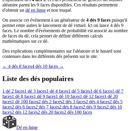
aléatoire parmi les 9 faces disponibles. Ces résultats permettent
d'obtenir un
dé en ligne
et non truqué.
On associe cet événement à un générateur de
4 dés 9 faces
puisqu'il
permet entre autres le lancement de dé virtuel. Ici on lance 4 dés 9
faces. Le nombre d'événements de probabilité est associé au nombre
de faces du dé, cela permet de définir différents calculs
mathématiques sur ce dé.
Des explications complémentaires sur l'aléatoire et le hasard sont
contenues dans les différents dés présents sur le site.
←
4 dés 8 faces
4 dés 10 faces
→
Liste des dés populaires
1 dé
2 faces
1 dé
3 faces
1 dé
4 faces
1 dé
5 faces
1 dé
6 faces
1 dé
7
faces
1 dé
8 faces
1 dé
9 faces
1 dé
10 faces
1 dé
12 faces
1 dé
20
faces
1 dé
100 faces
2 dés
2 faces
2 dés
3 faces
2 dés
4 faces
2 dés
5
faces
2 dés
6 faces
2 dés
7 faces
2 dés
8 faces
2 dés
9 faces
2 dés
10
faces
2 dés
12 faces
2 dés
20 faces
2 dés
100 faces
Dé en ligne