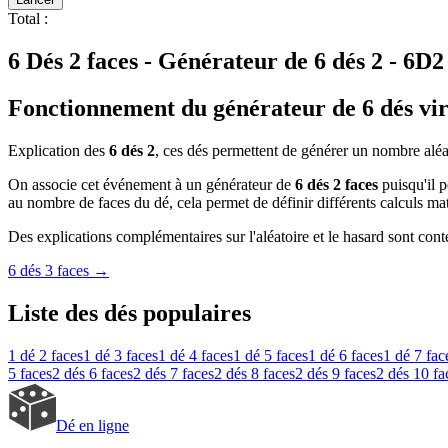
Total
:
6 Dés 2 faces - Générateur de 6 dés 2 - 6D2
Fonctionnement du générateur de 6 dés virt
Explication des
6 dés 2
, ces dés permettent de générer un nombre aléat
On associe cet événement à un générateur de
6 dés 2 faces
puisqu'il p
au nombre de faces du dé, cela permet de définir différents calculs ma
Des explications complémentaires sur l'aléatoire et le hasard sont conte
6 dés 3 faces
→
Liste des dés populaires
1 dé
2 faces
1 dé
3 faces
1 dé
4 faces
1 dé
5 faces
1 dé
6 faces
1 dé
7 fac
5 faces
2 dés
6 faces
2 dés
7 faces
2 dés
8 faces
2 dés
9 faces
2 dés
10 fa
Dé en ligne