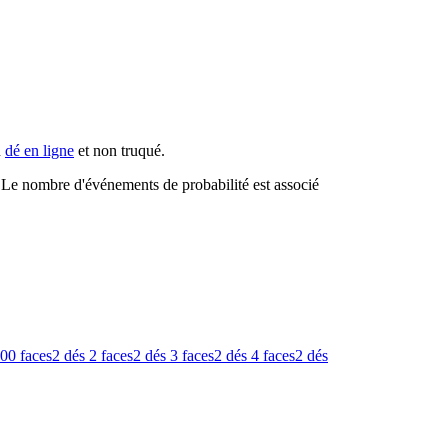
n
dé en ligne
et non truqué.
s. Le nombre d'événements de probabilité est associé
00 faces
2 dés
2 faces
2 dés
3 faces
2 dés
4 faces
2 dés