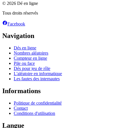
© 2026 Dé en ligne
Tous droits réservés
Facebook
Navigation
Dés en ligne
Nombres aléatoires
Compteur en ligne
Pile ou face
Dés pour jeu de rôle
L'aléatoire en informatique
Les fautes des internautes
Informations
Politique de confidentialité
Contact
Conditions d'utilisation
Langue