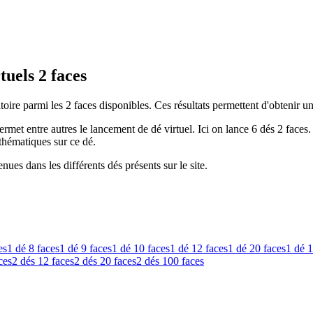
uels 2 faces
oire parmi les 2 faces disponibles. Ces résultats permettent d'obtenir u
ermet entre autres le lancement de dé virtuel. Ici on lance 6 dés 2 face
thématiques sur ce dé.
nues dans les différents dés présents sur le site.
es
1 dé
8 faces
1 dé
9 faces
1 dé
10 faces
1 dé
12 faces
1 dé
20 faces
1 dé
1
ces
2 dés
12 faces
2 dés
20 faces
2 dés
100 faces