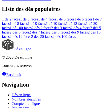
Liste des dés populaires
1 dé
2 faces
1 dé
3 faces
1 dé
4 faces
1 dé
5 faces
1 dé
6 faces
1 dé
7
faces
1 dé
8 faces
1 dé
9 faces
1 dé
10 faces
1 dé
12 faces
1 dé
20
faces
1 dé
100 faces
2 dés
2 faces
2 dés
3 faces
2 dés
4 faces
2 dés
5
faces
2 dés
6 faces
2 dés
7 faces
2 dés
8 faces
2 dés
9 faces
2 dés
10
faces
2 dés
12 faces
2 dés
20 faces
2 dés
100 faces
Dé en ligne
© 2026 Dé en ligne
Tous droits réservés
Facebook
Navigation
Dés en ligne
Nombres aléatoires
Compteur en ligne
Pile ou face